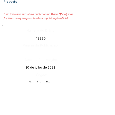
Pregoeira
Este texto não substitui o publicado no Diário Oficial, mas
facilita a pesquisa para localizar a publicação oficial.
Número do Diário:
13330
Página da Publicação:
Data da Publicação:
20 de julho de 2022
Órgão:
Sec. Agricultura