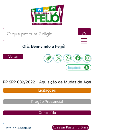
Olá, Bem-vindo a Feijó!
Voltar
Imprimir
PP SRP 032/2022 - Aquisição de Mudas de Açaí
Licitações
Pregão Presencial
Concluída
Acessar Pasta no Drive
Data de Abertura