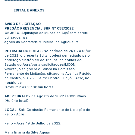
**********************
EDITAL E ANEXOS
AVISO DE LICITAÇÃO
PREGÃO PRESENCIAL SRP Nº 032/2022
OBJETO:
Aquisição de Mudas de Açaí para serem
utilizados nas
ações da Secretaria Municipal de Agricultura.
RETIRADA DO EDITAL:
No período de 21/ 07 a 01/08
de 2022, o presente Edital poderá ser retirado pelo
endereço eletrônico do Tribunal de contas do
Estado do Acre/portaldaslicitacoes/LICON,
www.feijo.ac.gov.br
ou ainda na Comissão
Permanente de Licitação, situado na Avenida Plácido
de Castro, nº 678 – Bairro Centro – Feijó – Acre, no
horário de
07h00min as 13h00min horas.
ABERTURA:
02 de Agosto de 2022 às 10h00min
(Horário local)
LOCAL:
Sala Comissão Permanente de Licitação de
Feijó - Acre
Feijó – Acre, 19 de Julho de 2022.
Maria Erlânia da Silva Aguiar