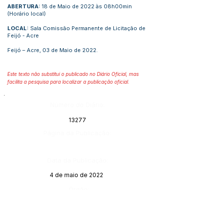
ABERTURA:
18 de Maio de 2022 às 08h00min
(Horário local)
LOCAL:
Sala Comissão Permanente de Licitação de
Feijó - Acre
Feijó – Acre, 03 de Maio de 2022.
Este texto não substitui o publicado no Diário Oficial, mas
facilita a pesquisa para localizar a publicação oficial.
Número do Diário:
13277
Página da Publicação:
Data da Publicação:
4 de maio de 2022
Órgão:
Sec. Obras