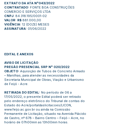
EXTRATO DA ATA Nº043/2022
CONTRATADO:
FONTE BOA CONSTRUÇÕES
COMERCIO E SERVIÇOS LTDA
CNPJ:
84.318.195/0001-02
VALOR: R$
881.000,00
VIGÊNCIA:
12 (DOZE) MESES
ASSINATURA:
01/06/2022
EDITAL E ANEXOS
AVISO DE LICITAÇÃO
PREGÃO PRESENCIAL SRP Nº 020/2022
OBJETO:
Aquisição de Tubos de Concreto Armado
– Manilhas, para atender as necessidades da
Secretaria Municipal de Obras, Viação e Urbanismo
de Feijó - Acre.
RETIRADA DO EDITAL:
No período de 06 a
17/05/2022, o presente Edital poderá ser retirado
pelo endereço eletrônico do Tribunal de contas do
Estado do Acre/portaldaslicitacoes/LICON,
www.feijo.ac.gov.br
ou ainda na Comissão
Permanente de Licitação, situado na Avenida Plácido
de Castro, nº 678 – Bairro Centro – Feijó – Acre, no
horário de 07h00min as 13h00min horas.