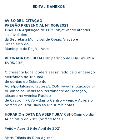
EDITAL E ANEXOS
AVISO DE LICITAÇÃO
PREGÃO PRESENCIAL Nº 008/2021
OBJETO:
Aquisição de EPI’S objetivando atender
as atividades
da Secretaria Municipal de Obras, Viação e
Urbanismo do
Município de Feijó – Acre.
RETIRADA DO EDITAL:
No período de 03/05/2021 a
12/05/2021,
O presente Edital poderá ser retirado pelo endereço
eletrônico do Tribunal
de contas do Estado do
Acre/portaldaslicitacoes/LICON,
www.feijo.ac.gov.br
ou ainda na Comissão Permanente de Licitação,
situado na Avenida Plácido
de Castro, nº 678 – Bairro Centro – Feijó – Acre, no
horário de 07h00min as 13h00min horas.
HORÁRIO e DATA DA ABERTURA:
08h00min do dia
14 de Maio de 2021 (horário local).
Feijó – Acre, 29 de Abril de 2021.
Maria Erlânia da Silva Aguiar