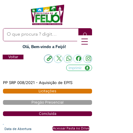
Olá, Bem-vindo a Feijó!
Voltar
Imprimir
PP SRP 008/2021 - Aquisição de EPI’S
Licitações
Pregão Presencial
Concluída
Acessar Pasta no Drive
Data de Abertura