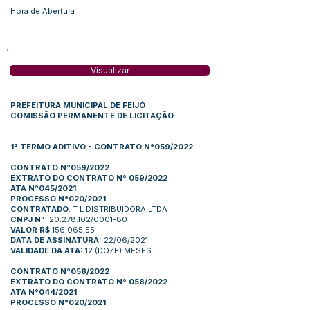
-
Hora de Abertura
-
Visualizar
PREFEITURA MUNICIPAL DE FEIJÓ
COMISSÃO PERMANENTE DE LICITAÇÃO
1° TERMO ADITIVO
- CONTRATO N°059/2022
CONTRATO N°059/2022
EXTRATO DO CONTRATO N° 059/2022
ATA N°045/2021
PROCESSO N°020/2021
CONTRATADO
: T L DISTRIBUIDORA LTDA
CNPJ N°
: 20.278.102/0001-80
VALOR R$
156.065,55
DATA DE ASSINATURA:
22/06/2021
VALIDADE DA ATA:
12 (DOZE) MESES
CONTRATO N°058/2022
EXTRATO DO CONTRATO N° 058/2022
ATA N°044/2021
PROCESSO N°020/2021