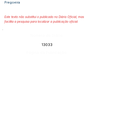
Pregoeira
Este texto não substitui o publicado no Diário Oficial, mas
facilita a pesquisa para localizar a publicação oficial.
Número do Diário:
13033
Página da Publicação:
Data da Publicação:
30 de abril de 2021
Órgão:
Sec. Obras