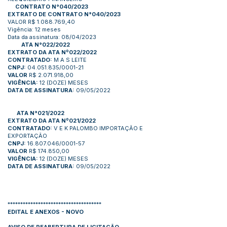
CONTRATO N°040/2023
EXTRATO DE CONTRATO N°040/2023
VALOR R$ 1.088.769,40
Vigência: 12 meses
Data da assinatura: 08/04/2023
ATA N°022/2022
EXTRATO DA ATA Nº022/2022
CONTRATADO:
M A S LEITE
CNPJ:
04.051.835/0001-21
VALOR
R$ 2.071.918,00
VIGÊNCIA:
12 (DOZE) MESES
DATA DE ASSINATURA:
09/05/2022
ATA N°021/2022
EXTRATO DA ATA Nº021/2022
CONTRATADO:
V E K PALOMBO IMPORTAÇÃO E
EXPORTAÇÃO
CNPJ:
16.807.046/0001-57
VALOR
R$ 174.850,00
VIGÊNCIA:
12 (DOZE) MESES
DATA DE ASSINATURA:
09/05/2022
*************************************
EDITAL E ANEXOS - NOVO