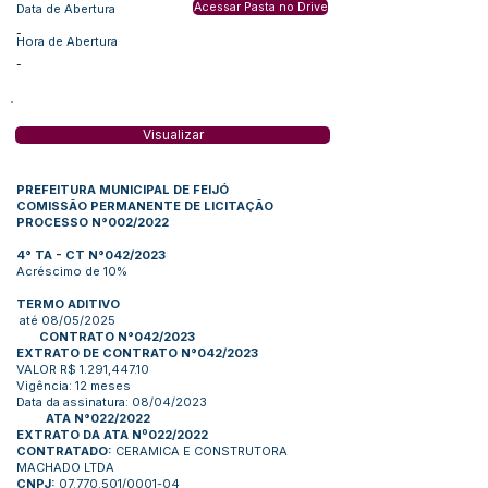
Acessar Pasta no Drive
Data de Abertura
-
Hora de Abertura
-
Visualizar
PREFEITURA MUNICIPAL DE FEIJÓ
COMISSÃO PERMANENTE DE LICITAÇÃO
PROCESSO N°002/2022
4° TA - CT N°042/2023
Acréscimo de
10%
TERMO ADITIVO
até 08/05/2025
CONTRATO N°042/2023
EXTRATO DE CONTRATO N°042/2023
VALOR R$ 1.291,447.10
Vigência: 12 meses
Data da assinatura: 08/04/2023
ATA N°022/2022
EXTRATO DA ATA Nº022/2022
CONTRATADO:
CERAMICA E CONSTRUTORA
MACHADO LTDA
CNPJ:
07.770.501/0001-04