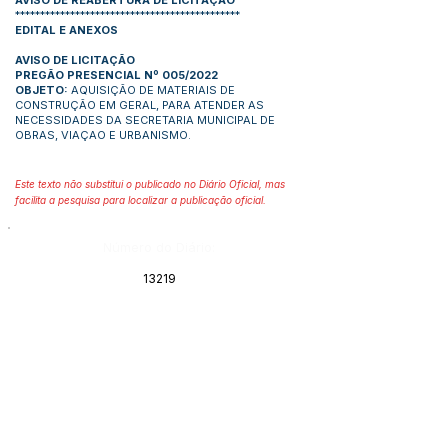
AVISO DE REABERTURA DE LICITAÇÃO
*********************************************
EDITAL E ANEXOS
AVISO DE LICITAÇÃO
PREGÃO PRESENCIAL Nº 005/2022
OBJETO:
AQUISIÇÃO DE MATERIAIS DE
CONSTRUÇÃO EM GERAL, PARA ATENDER AS
NECESSIDADES DA SECRETARIA MUNICIPAL DE
OBRAS, VIAÇAO E URBANISMO.
Este texto não substitui o publicado no Diário Oficial, mas
facilita a pesquisa para localizar a publicação oficial.
Número do Diário:
13219
Página da Publicação:
Data da Publicação:
7 de fevereiro de 2022
Órgão: