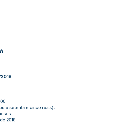
JÓ
/2018
,00
tos e setenta e cinco reais).
meses
 de 2018