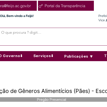
ura@feijo.ac.gov.br
Portal da Transparência
Olá, Bem-vindo a Feijó!
Prefe
Vice
O Governo⬇️
Serviços⬇️
T
Publicações 🔽
ção de Gêneros Alimentícios (Pães) - Esco
Pregão Presencial