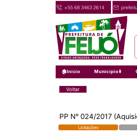
+55 68 3463 2614
prefeit
🏠Início
Município⬇️
Voltar
PP N° 024/2017 (Aquisi
Licitações