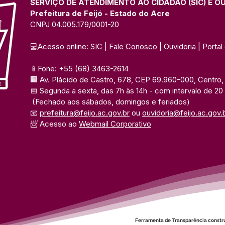
SERVIÇO DE ATENDIMENTO AO CIDADÃO (SIC) E O
Prefeitura de Feijó - Estado do Acre
CNPJ 04.005.179/0001-20
💻Acesso online: 
SIC 
| 
Fale Conosco
 | 
Ouvidoria
| 
Portal
📱Fone: +55 (68) 3463-2614 
🏢 Av. Plácido de Castro, 678, CEP 69.960-000, Centro, F
📅 Segunda a sexta, das 7h às 14h 
- com intervalo de 20
(Fechado aos sábados, domingos e feriados)
📧 
prefeitura@feijo.ac.gov.br
 ou 
ouvidoria@feijo.ac.gov.
📨 Acesso ao 
Webmail Corporativo
Ferramenta de Transparência constr