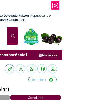
ito
Delegado Railson
(Republicanos)
Juarez Leitão
(PSD)
ransparência⬇️
📰Notícias
Imprimir
lar)
Concluída