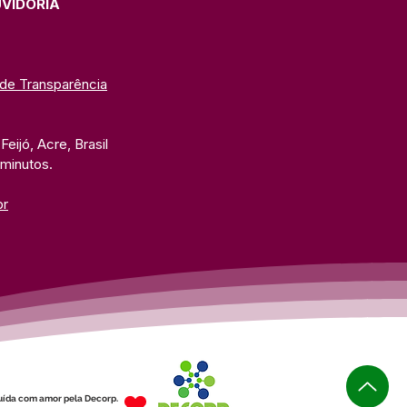
UVIDORIA
 de Transparência
eijó, Acre, Brasil
 minutos. 
br
uída com amor pela Decorp.