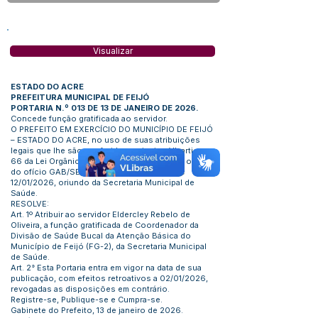
Visualizar
ESTADO DO ACRE
PREFEITURA MUNICIPAL DE FEIJÓ
PORTARIA N.º 013 DE 13 DE JANEIRO DE 2026.
Concede função gratificada ao servidor.
O PREFEITO EM EXERCÍCIO DO MUNICÍPIO DE FEIJÓ
– ESTADO DO ACRE, no uso de suas atribuições
legais que lhe são conferidas no inciso VI, artigo
66 da Lei Orgânica Municipal. Considerando o teor
do ofício GAB/SEMSA/OF./N.º 025/2026, de
12/01/2026, oriundo da Secretaria Municipal de
Saúde.
RESOLVE:
Art. 1º Atribuir ao servidor Eldercley Rebelo de
Oliveira, a função gratificada de Coordenador da
Divisão de Saúde Bucal da Atenção Básica do
Município de Feijó (FG-2), da Secretaria Municipal
de Saúde.
Art. 2° Esta Portaria entra em vigor na data de sua
publicação, com efeitos retroativos a 02/01/2026,
revogadas as disposições em contrário.
Registre-se, Publique-se e Cumpra-se.
Gabinete do Prefeito, 13 de janeiro de 2026.