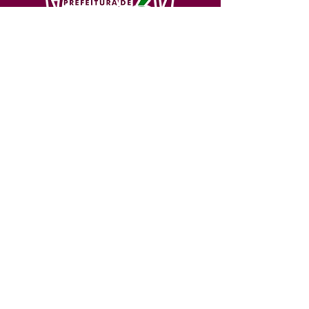
SERVIÇO DE ATENDIMENTO AO 
CIDADÃO (SIC) E OUVIDORIA
Prefeitura de Feijó - Estado do 
Acre
CNPJ 04.005.179/0001-20
💻Acesso online: 
SIC 
| 
Fale Conosco
 | 
Ouvidoria
| 
Portal de Transparência
📱Fone: +55 (68) 3463-2614 
🏢 Av. Plácido de Castro, 678, CEP 
69.960-000, Centro, Feijó, Acre, Brasil
📅 Segunda a sexta, das 7h às 14h 
- 
com intervalo de 20 minutos. 
(Fechado aos sábados, domingos e 
feriados)