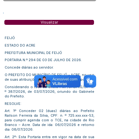
Visualizar
FEIJÓ
ESTADO DO ACRE
PREFEITURA MUNICIPAL DE FEIJÓ
PORTARIA N.º 294 DE 03 DE JULHO DE 2026.
Concede diárias ao servidor.
O PREFEITO DO MUNICÍPIO DE FEIJÓ - ACRE, no uso
de suas atribuições que lhe são conferidas por Lei:
Considerando o teor do ofício PMF/GABPRE/OF. N.
º 387/2026, de 03/07/2026, oriundo do Gabinete
do Prefeito.
RESOLVE:
Art. 1º Conceder 02 (duas) diárias ao Prefeito
Railson Ferreira da Silva, CPF: n. º 725.xxx.xxx-53,
para cumprir agenda com o TCE, na cidade de Rio
Branco – Acre. Data de ida: 06/07/2026 e retorno
dia: 08/07/2026.
Art. 2º- Esta Portaria entra em vigor na data de sua