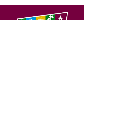
SERVIÇO DE ATENDIMENTO AO 
CIDADÃO (SIC) E OUVIDORIA
Prefeitura de Feijó - Estado do 
Acre
CNPJ 04.005.179/0001-20
💻Acesso online: 
SIC 
| 
Fale Conosco
 | 
Ouvidoria
| 
Portal de Transparência
📱Fone: +55 (68) 3463-2614 
🏢 Av. Plácido de Castro, 678, CEP 
69.960-000, Centro, Feijó, Acre, Brasil