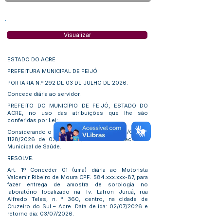
Visualizar
ESTADO DO ACRE
PREFEITURA MUNICIPAL DE FEIJÓ
PORTARIA N.º 292 DE 03 DE JULHO DE 2026.
Concede diária ao servidor.
PREFEITO DO MUNICÍPIO DE FEIJÓ, ESTADO DO
ACRE, no uso das atribuições que lhe são
conferidas por Lei:
Considerando o teor do ofício PMF/SEMSA/OF./N.º
1128/2026 de 02/07/2026, oriundo da Secretaria
Municipal de Saúde.
RESOLVE:
Art. 1º Conceder 01 (uma) diária ao Motorista
Valcemir Ribeiro de Moura CPF: 584.xxx.xxx-87, para
fazer entrega de amostra de sorologia no
laboratório localizado na Tv. Lafron Juruá, rua
Alfredo Teles, n. ° 360, centro, na cidade de
Cruzeiro do Sul – Acre. Data de ida: 02/07/2026 e
retorno dia: 03/07/2026.