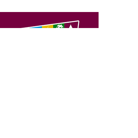
SERVIÇO DE ATENDIMENTO AO 
CIDADÃO (SIC) E OUVIDORIA
Prefeitura de Feijó - Estado do 
Acre
CNPJ 04.005.179/0001-20
💻Acesso online: 
SIC 
| 
Fale Conosco
 | 
Ouvidoria
| 
Portal de Transparência
📱Fone: +55 (68) 3463-2614 
🏢 Av. Plácido de Castro, 678, CEP 