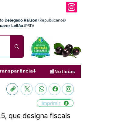
ito
Delegado Railson
(Republicanos)
Juarez Leitão
(PSD)
ransparência⬇️
📰Notícias
Imprimir
5, que designa fiscais