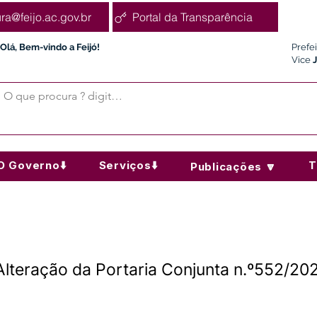
ura@feijo.ac.gov.br
Portal da Transparência
Olá, Bem-vindo a Feijó!
Prefe
Vice
O Governo⬇️
Serviços⬇️
T
Publicações 🔽
lteração da Portaria Conjunta n.º552/202