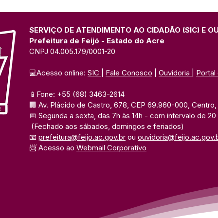
SERVIÇO DE ATENDIMENTO AO CIDADÃO (SIC) E O
Prefeitura de Feijó - Estado do Acre
CNPJ 04.005.179/0001-20
💻Acesso online: 
SIC 
| 
Fale Conosco
 | 
Ouvidoria
| 
Portal
📱Fone: +55 (68) 3463-2614 
🏢 Av. Plácido de Castro, 678, CEP 69.960-000, Centro, F
📅 Segunda a sexta, das 7h às 14h 
- com intervalo de 20
(Fechado aos sábados, domingos e feriados)
📧 
prefeitura@feijo.ac.gov.br
 ou 
ouvidoria@feijo.ac.gov.
📨 Acesso ao 
Webmail Corporativo