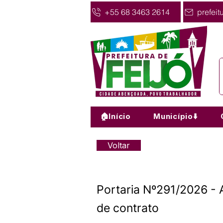
+55 68 3463 2614
prefeit
🏠Início
Município⬇️
Voltar
Portaria Nº291/2026 - A
de contrato