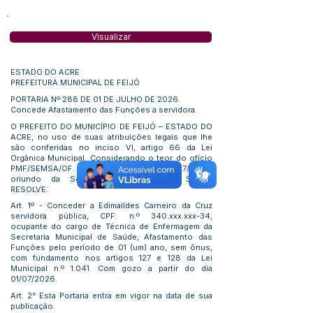
Visualizar
ESTADO DO ACRE
PREFEITURA MUNICIPAL DE FEIJÓ
PORTARIA Nº 288 DE 01 DE JULHO DE 2026.
Concede Afastamento das Funções a servidora.
O PREFEITO DO MUNICÍPIO DE FEIJÓ – ESTADO DO
ACRE, no uso de suas atribuições legais que lhe
são conferidas no inciso VI, artigo 66 da Lei
Orgânica Municipal. Considerando o teor do ofício
PMF/SEMSA/OF. N.º 117/2026 de 01/07/2026,
oriundo da Secretaria Municipal de Saúde.
RESOLVE:
Art. 1º - Conceder a Edimaildes Carneiro da Cruz
servidora pública, CPF: n.º 340.xxx.xxx-34,
ocupante do cargo de Técnica de Enfermagem da
Secretaria Municipal de Saúde, Afastamento das
Funções pelo período de 01 (um) ano, sem ônus,
com fundamento nos artigos 127 e 128 da Lei
Municipal n.º 1.041. Com gozo a partir do dia
01/07/2026.
Art. 2° Esta Portaria entra em vigor na data de sua
publicação.