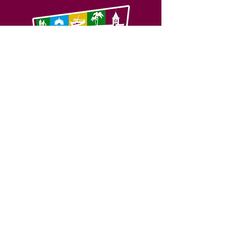
SERVIÇO DE ATENDIMENTO AO 
CIDADÃO (SIC) E OUVIDORIA
Prefeitura de Feijó - Estado do 
Acre
CNPJ 04.005.179/0001-20
💻Acesso online: 
SIC 
| 
Fale Conosco
 | 
Ouvidoria
| 
Portal de Transparência
📱Fone: +55 (68) 3463-2614 
🏢 Av. Plácido de Castro, 678, CEP 
69.960-000, Centro, Feijó, Acre, Brasil
📅 Segunda a sexta, das 7h às 14h 
- 