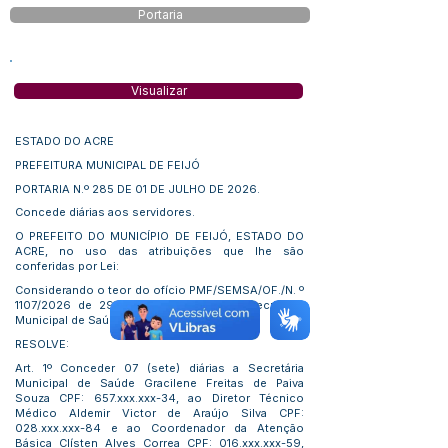
Portaria
Visualizar
ESTADO DO ACRE
PREFEITURA MUNICIPAL DE FEIJÓ
PORTARIA N.º 285 DE 01 DE JULHO DE 2026.
Concede diárias aos servidores.
O PREFEITO DO MUNICÍPIO DE FEIJÓ, ESTADO DO
ACRE, no uso das atribuições que lhe são
conferidas por Lei:
Considerando o teor do ofício PMF/SEMSA/OF./N. º
1107/2026 de 29/06/2026, oriundo da Secretaria
Municipal de Saúde.
RESOLVE:
Art. 1º Conceder 07 (sete) diárias a Secretária
Municipal de Saúde Gracilene Freitas de Paiva
Souza CPF: 657.xxx.xxx-34, ao Diretor Técnico
Médico Aldemir Victor de Araújo Silva CPF:
028.xxx.xxx-84 e ao Coordenador da Atenção
Básica Clísten Alves Correa CPF: 016.xxx.xxx-59,