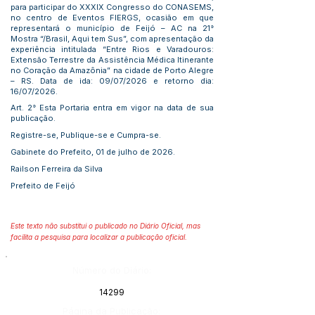
para participar do XXXIX Congresso do CONASEMS,
no centro de Eventos FIERGS, ocasião em que
representará o município de Feijó – AC na 21°
Mostra “/Brasil, Aqui tem Sus”, com apresentação da
experiência intitulada “Entre Rios e Varadouros:
Extensão Terrestre da Assistência Médica Itinerante
no Coração da Amazônia” na cidade de Porto Alegre
– RS. Data de ida: 09/07/2026 e retorno dia:
16/07/2026.
Art. 2° Esta Portaria entra em vigor na data de sua
publicação.
Registre-se, Publique-se e Cumpra-se.
Gabinete do Prefeito, 01 de julho de 2026.
Railson Ferreira da Silva
Prefeito de Feijó
Este texto não substitui o publicado no Diário Oficial, mas
facilita a pesquisa para localizar a publicação oficial.
Número do Diário:
14299
Página da Publicação: