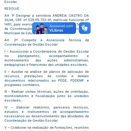
Escolar;
RESOLVE:
Art. 1º Designar a servidora ANDRÉIA CASTRO DA
SILVA, CPF nº
528.115.732-91
, matrícula funcional nº
1481, para exercer a função de Assessora Técnica
da Coordenação de Gestão Escolar da Secretaria
Municipal de Educação.
Art. 2º Compete à Assessora Técnica da
Coordenação de Gestão Escolar:
I – Assessorar a Coordenadora de Gestão Escolar
no planejamento, acompanhamento e
monitoramento das ações administrativas,
pedagógicas e financeiras das unidades escolares;
II – Auxiliar na análise de planos de aplicação de
recursos, prestações de contas e demais
documentos relacionados ao PDDE, PDDEMF e
programas correlatos;
III – Realizar visitas técnicas, ações de orientação,
monitoramento e fiscalização junto às unidades
escolares;
IV – Elaborar relatórios, pareceres técnicos,
estudos e instrumentos de acompanhamento
necessários ao desenvolvimento das atividades da
Coordenação de Gestão Escolar;
V – Colaborar na realização de formações, reuniões