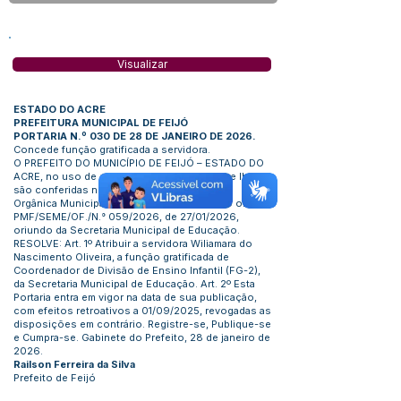
Visualizar
ESTADO DO ACRE
PREFEITURA MUNICIPAL DE FEIJÓ
PORTARIA N.º 030 DE 28 DE JANEIRO DE 2026.
Concede função gratificada a servidora.
O PREFEITO DO MUNICÍPIO DE FEIJÓ – ESTADO DO
ACRE, no uso de suas atribuições legais que lhe
são conferidas no inciso VI, artigo 66 da Lei
Orgânica Municipal. Considerando o teor do ofício
PMF/SEME/OF./N.° 059/2026, de 27/01/2026,
oriundo da Secretaria Municipal de Educação.
RESOLVE: Art. 1º Atribuir a servidora Wiliamara do
Nascimento Oliveira, a função gratificada de
Coordenador de Divisão de Ensino Infantil (FG-2),
da Secretaria Municipal de Educação. Art. 2º Esta
Portaria entra em vigor na data de sua publicação,
com efeitos retroativos a 01/09/2025, revogadas as
disposições em contrário. Registre-se, Publique-se
e Cumpra-se. Gabinete do Prefeito, 28 de janeiro de
2026.
Railson Ferreira da Silva
Prefeito de Feijó