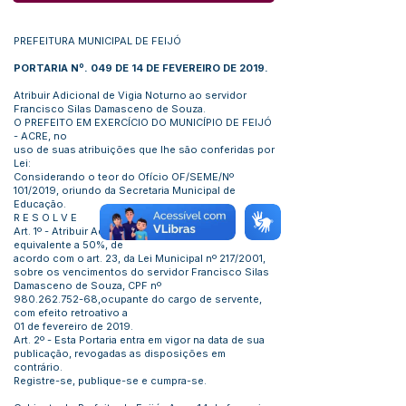
PREFEITURA MUNICIPAL DE FEIJÓ
PORTARIA Nº. 049 DE 14 DE FEVEREIRO DE 2019.
Atribuir Adicional de Vigia Noturno ao servidor
Francisco Silas Damasceno de Souza.
O PREFEITO EM EXERCÍCIO DO MUNICÍPIO DE FEIJÓ
- ACRE, no
uso de suas atribuições que lhe são conferidas por
Lei:
Considerando o teor do Ofício OF/SEME/Nº
101/2019, oriundo da Secretaria Municipal de
Educação.
R E S O L V E
Art. 1º - Atribuir Adicional de Vigia Noturno,
equivalente a 50%, de
acordo com o art. 23, da Lei Municipal nº 217/2001,
sobre os vencimentos do servidor Francisco Silas
Damasceno de Souza, CPF nº
980.262.752-68
,ocupante do cargo de servente,
com efeito retroativo a
01 de fevereiro de 2019.
Art. 2º - Esta Portaria entra em vigor na data de sua
publicação, revogadas as disposições em
contrário.
Registre-se, publique-se e cumpra-se.