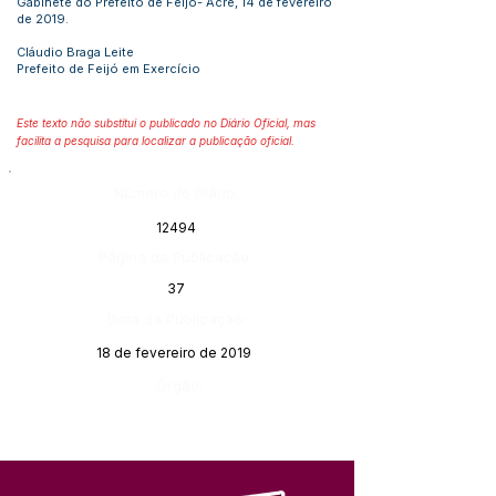
Gabinete do Prefeito de Feijó- Acre, 14 de fevereiro
de 2019.
Cláudio Braga Leite
Prefeito de Feijó em Exercício
Este texto não substitui o publicado no Diário Oficial, mas
facilita a pesquisa para localizar a publicação oficial.
Número do Diário:
12494
Página da Publicação:
37
Data da Publicação:
18 de fevereiro de 2019
Órgão: