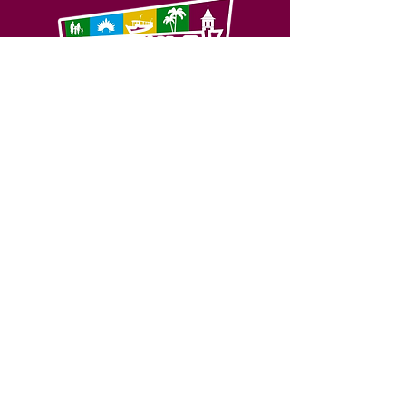
SERVIÇO DE ATENDIMENTO AO 
CIDADÃO (SIC) E OUVIDORIA
Prefeitura de Feijó - Estado do 
Acre
CNPJ 04.005.179/0001-20
💻Acesso online: 
SIC 
| 
Fale Conosco
 | 
Ouvidoria
| 
Portal de Transparência
📱Fone: +55 (68) 3463-2614 
🏢 Av. Plácido de Castro, 678, CEP 
69.960-000, Centro, Feijó, Acre, Brasil
📅 Segunda a sexta, das 7h às 14h 
- 
com intervalo de 20 minutos. 