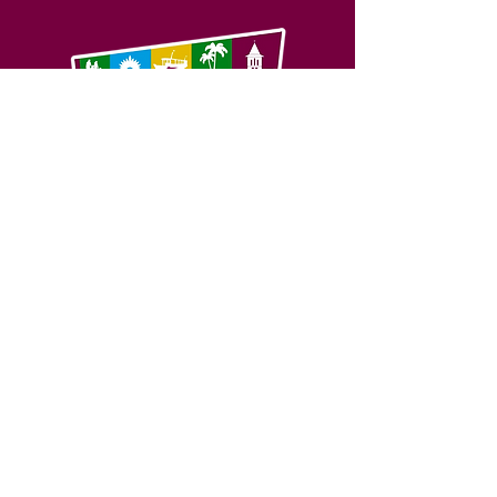
SERVIÇO DE ATENDIMENTO AO 
CIDADÃO (SIC) E OUVIDORIA
Prefeitura de Feijó - Estado do 
Acre
CNPJ 04.005.179/0001-20
💻Acesso online: 
SIC 
| 
Fale Conosco
 | 
Ouvidoria
| 
Portal de Transparência
📱Fone: +55 (68) 3463-2614 
🏢 Av. Plácido de Castro, 678, CEP 
69.960-000, Centro, Feijó, Acre, Brasil
📅 Segunda a sexta, das 7h às 14h 
- 