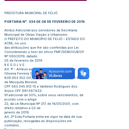
PREFEITURA MUNICIPAL DE FEIJÓ
PORTARIA Nº. 034 DE 08 DE FEVEREIRO DE 2019.
Atribui Adicional aos servidores da Secretaria
Municipal de Obras Viação e Urbanismo.
O PREFEITO DO MUNICÍPIO DE FEIJÓ – ESTADO DO
ACRE, no uso
das atribuições que lhe são conferidas por Lei:
Considerando o teor do oficio PMF/SEMOVUR/OF.
Nº 060/2019, datado
05 de fevereiro de 2019.
R E S O L V E:
Art. 1º - Atribuir aos servidores Andresmar de
Oliveira Ferreira CPF
839.653.352-00
, um adicional de 30%, José Maria
de Mesquita Moreira
CPF
563.345.912-15
e Valdemir Rodrigues dos
Anjos CPF
681.567.822
-
91 adicional de 50%, sobre seus vencimentos, de
acordo com o artigo
22, da Lei Municipal Nº 217, de 16/05/2001, com
efeito retrativo a 02 de
janeiro de 2019.
Art. 2º Esta Portaria entra em vigor na data de sua
publicação, revogadas as disposições em
contrário.