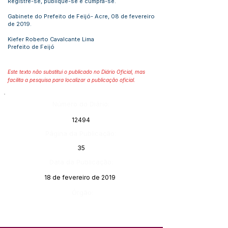
Registre-se, publique-se e cumpra-se.
Gabinete do Prefeito de Feijó- Acre, 08 de fevereiro
de 2019.
Kiefer Roberto Cavalcante Lima
Prefeito de Feijó
Este texto não substitui o publicado no Diário Oficial, mas
facilita a pesquisa para localizar a publicação oficial.
Número do Diário:
12494
Página da Publicação:
35
Data da Publicação:
18 de fevereiro de 2019
Órgão: