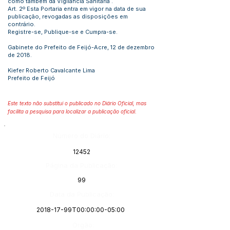
como também da Vigilância Sanitária .
Art. 2º Esta Portaria entra em vigor na data de sua
publicação, revogadas as disposições em
contrário.
Registre-se, Publique-se e Cumpra-se.
Gabinete do Prefeito de Feijó-Acre, 12 de dezembro
de 2018.
Kiefer Roberto Cavalcante Lima
Prefeito de Feijó
Este texto não substitui o publicado no Diário Oficial, mas
facilita a pesquisa para localizar a publicação oficial.
Número do Diário:
12452
Página da Publicação:
99
Data da Publicação:
2018-17-99T00:00:00-05:00
Órgão: