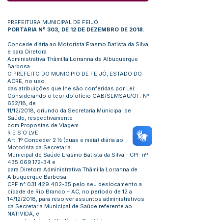
PREFEITURA MUNICIPAL DE FEIJÓ
PORTARIA Nº 303, DE 12 DE DEZEMBRO DE 2018.
Concede diária ao Motorista Erasmo Batista da Silva
e para Diretora
Administrativa Thâmilla Lorranna de Albuquerque
Barbosa.
O PREFEITO DO MUNICIPIO DE FEIJÓ, ESTADO DO
ACRE, no uso
das atribuições que lhe são conferidas por Lei:
Considerando o teor do ofício GAB/SEMSAU/OF. N°
652/18, de
11/12/2018, oriundo da Secretaria Municipal de
Saúde, respectivamente
com Propostas de Viagem.
R E S O LVE
Art. 1º Conceder 2 ½ (duas e meia) diária ao
Motorista da Secretaria
Municipal de Saúde Erasmo Batista da Silva - CPF nº
435.069.172-34
e
para Diretora Administrativa Thâmilla Lorranna de
Albuquerque Barbosa
CPF n°
031.429.402-35
pelo seu deslocamento a
cidade de Rio Branco – AC, no período de 12 a
14/12/2018, para resolver assuntos administrativos
da Secretaria Municipal de Saúde referente ao
NATIVIDA, e