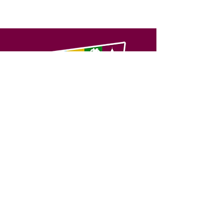
SERVIÇO DE ATENDIMENTO AO 
CIDADÃO (SIC) E OUVIDORIA
Prefeitura de Feijó - Estado do 
Acre
CNPJ 04.005.179/0001-20
💻Acesso online: 
SIC 
| 
Fale Conosco
 | 
Ouvidoria
| 
Portal de Transparência
📱Fone: +55 (68) 3463-2614 