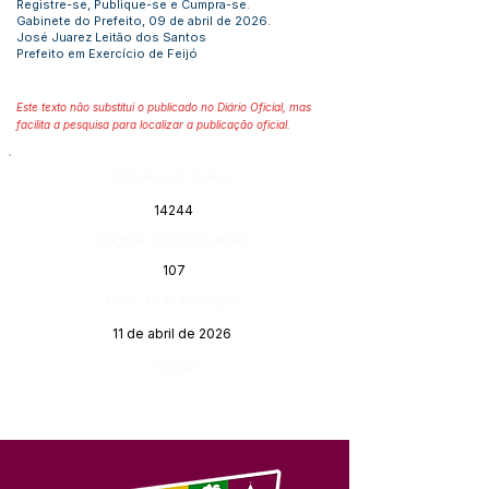
Registre-se, Publique-se e Cumpra-se.
Gabinete do Prefeito, 09 de abril de 2026.
José Juarez Leitão dos Santos
Prefeito em Exercício de Feijó
Este texto não substitui o publicado no Diário Oficial, mas
facilita a pesquisa para localizar a publicação oficial.
Número do Diário:
14244
Página da Publicação:
107
Data da Publicação:
11 de abril de 2026
Órgão: