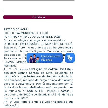
Visualizar
ESTADO DO ACRE
PREFEITURA MUNICIPAL DE FEIJÓ
PORTARIA N.º 139 DE 09 DE ABRIL DE 2026.
Concede redução de carga horária a servidora.
O PREFEITO EM EXERCÍCIO DO MUNICÍPIO DE FEIJÓ,
Estado do Acre, no uso de suas atribuições legais
que lhe confere a Lei Orgânica Municipal, e demais
disposições legais vigentes. Considerando o
Processo n.º 148/2026 e Parecer Jurídico n.º
126/2026 datado 31 de março de 2026.
RESOLVE:
Art. 1º - Conceder REDUÇÃO DE CARGA HORÁRIA a
servidora Alanne Santos da Silva, ocupante do
cargo efetivo de Professora da Secretaria Municipal
de Educação, redução de carga horária de trabalho
semanal equivalente a 50% (cinquenta por cento)
do total de horas trabalhadas, conforme previsto na
Lei Municipal n.º 909, ART.12 – INCISO II, datada 13
de outubro de 2020 e Lei Estadual n.º 3.351 de 18 de
fevereiro de 2017”.
Art. 2° Esta Portaria entra em vigor na data de sua
publicação.