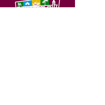
SERVIÇO DE ATENDIMENTO AO 
CIDADÃO (SIC) E OUVIDORIA
Prefeitura de Feijó - Estado do 
Acre
CNPJ 04.005.179/0001-20
💻Acesso online: 
SIC 
| 
Fale Conosco
 | 
Ouvidoria
| 
Portal de Transparência
📱Fone: +55 (68) 3463-2614 
🏢 Av. Plácido de Castro, 678, CEP 
69.960-000, Centro, Feijó, Acre, Brasil
📅 Segunda a sexta, das 7h às 14h 
- 
com intervalo de 20 minutos. 
(Fechado aos sábados, domingos e 