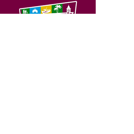
SERVIÇO DE ATENDIMENTO AO 
CIDADÃO (SIC) E OUVIDORIA
Prefeitura de Feijó - Estado do 
Acre
CNPJ 04.005.179/0001-20
💻Acesso online: 
SIC 
| 
Fale Conosco
 | 
Ouvidoria
| 
Portal de Transparência
📱Fone: +55 (68) 3463-2614 
🏢 Av. Plácido de Castro, 678, CEP 
69.960-000, Centro, Feijó, Acre, Brasil
📅 Segunda a sexta, das 7h às 14h 
- 
com intervalo de 20 minutos. 