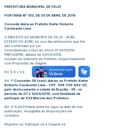
PREFEITURA MUNICIPAL DE FEIJÓ
PORTARIA Nº 103, DE 03 DE ABRIL DE 2019.
Concede diária ao Prefeito Kiefer Roberto
Cavalcante Lima.
O PREFEITO DO MUNICÍPIO DE FEIJÓ - ACRE,
ESTADO DO ACRE, no uso das atribuições que lhe
são conferidas por Lei:
Considerando o teor do ofício nº 097/2019-
PMF/GAPRE, datado de 03/04/2019,
oriundo do Gabinete do Prefeito, respectivamente
com Propostas de Viagem.
R E S O L V E
Art. 1º
Conceder 06 (seis) diárias ao Prefeito Kiefer
Roberto Cavalcante Lima - CPF:
308.709.682-20
,
pelo deslocamento a cidade de Brasília - DF, no
período de 07 à 12/04/2019, com finalidade de
participar da XXII Marcha dos Prefeitos
.
Art. 2° Esta Portaria entra em vigor na data de sua
publicação, revogadas as disposições em
contrário.
Registre-se, Publique-se e Cumpra-se.