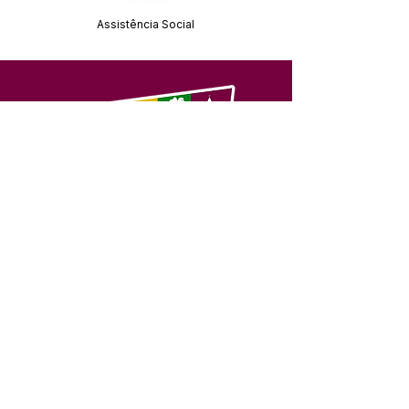
Assistência Social
SERVIÇO DE ATENDIMENTO AO 
CIDADÃO (SIC) E OUVIDORIA
Prefeitura de Feijó - Estado do 
Acre
CNPJ 04.005.179/0001-20
💻Acesso online: 
SIC 
| 
Fale Conosco
 | 
Ouvidoria
| 
Portal de Transparência
📱Fone: +55 (68) 3463-2614 