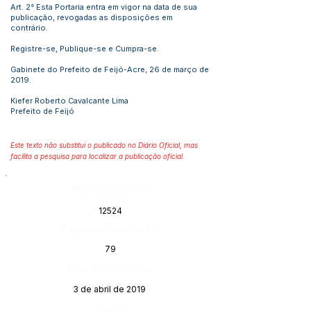
Art. 2° Esta Portaria entra em vigor na data de sua
publicação, revogadas as disposições em
contrário.
Registre-se, Publique-se e Cumpra-se.
Gabinete do Prefeito de Feijó-Acre, 26 de março de
2019.
Kiefer Roberto Cavalcante Lima
Prefeito de Feijó
Este texto não substitui o publicado no Diário Oficial, mas
facilita a pesquisa para localizar a publicação oficial.
Número do Diário:
12524
Página da Publicação:
79
Data da Publicação:
3 de abril de 2019
Órgão: