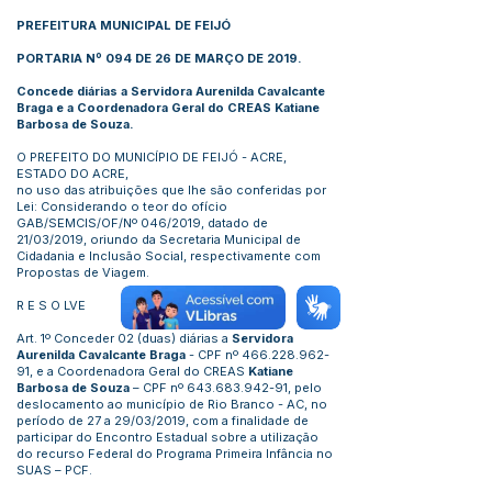
PREFEITURA MUNICIPAL DE FEIJÓ
PORTARIA Nº 094 DE 26 DE MARÇO DE 2019.
Concede diárias a Servidora Aurenilda Cavalcante
Braga e a Coordenadora Geral do CREAS Katiane
Barbosa de Souza.
O PREFEITO DO MUNICÍPIO DE FEIJÓ - ACRE,
ESTADO DO ACRE,
no uso das atribuições que lhe são conferidas por
Lei: Considerando o teor do ofício
GAB/SEMCIS/OF/Nº 046/2019, datado de
21/03/2019, oriundo da Secretaria Municipal de
Cidadania e Inclusão Social, respectivamente com
Propostas de Viagem.
R E S O LVE
Art. 1º Conceder 02 (duas) diárias a
Servidora
Aurenilda Cavalcante Braga
- CPF nº
466.228.962-
91
, e a Coordenadora Geral do CREAS
Katiane
Barbosa de Souza
– CPF nº
643.683.942-91
, pelo
deslocamento ao município de Rio Branco - AC, no
período de 27 a 29/03/2019, com a finalidade de
participar do Encontro Estadual sobre a utilização
do recurso Federal do Programa Primeira Infância no
SUAS – PCF.