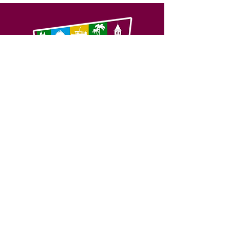
SERVIÇO DE ATENDIMENTO AO 
CIDADÃO (SIC) E OUVIDORIA
Prefeitura de Feijó - Estado do 
Acre
CNPJ 04.005.179/0001-20
💻Acesso online: 
SIC 
| 
Fale Conosco
 | 
Ouvidoria
| 
Portal de Transparência
📱Fone: +55 (68) 3463-2614 
🏢 Av. Plácido de Castro, 678, CEP 
69.960-000, Centro, Feijó, Acre, Brasil