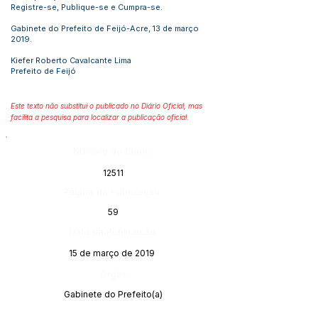
Registre-se, Publique-se e Cumpra-se.
Gabinete do Prefeito de Feijó-Acre, 13 de março
2019.
Kiefer Roberto Cavalcante Lima
Prefeito de Feijó
Este texto não substitui o publicado no Diário Oficial, mas
facilita a pesquisa para localizar a publicação oficial.
Número do Diário:
12511
Página da Publicação:
59
Data da Publicação:
15 de março de 2019
Órgão:
Gabinete do Prefeito(a)