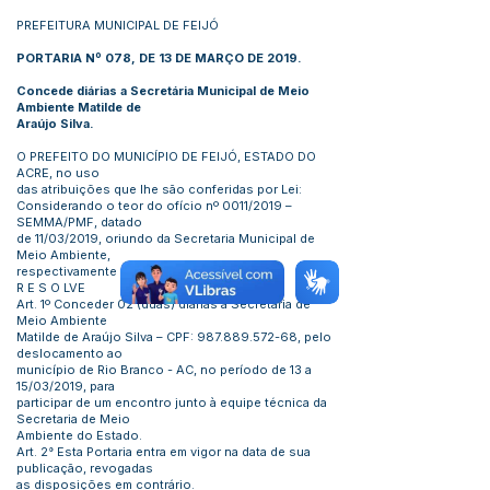
PREFEITURA MUNICIPAL DE FEIJÓ
PORTARIA Nº 078, DE 13 DE MARÇO DE 2019.
Concede diárias a Secretária Municipal de Meio
Ambiente Matilde de
Araújo Silva.
O PREFEITO DO MUNICÍPIO DE FEIJÓ, ESTADO DO
ACRE, no uso
das atribuições que lhe são conferidas por Lei:
Considerando o teor do ofício nº 0011/2019 –
SEMMA/PMF, datado
de 11/03/2019, oriundo da Secretaria Municipal de
Meio Ambiente,
respectivamente com Propostas de Viagem.
R E S O LVE
Art. 1º Conceder 02 (duas) diárias a Secretária de
Meio Ambiente
Matilde de Araújo Silva – CPF:
987.889.572-68
, pelo
deslocamento ao
município de Rio Branco - AC, no período de 13 a
15/03/2019, para
participar de um encontro junto à equipe técnica da
Secretaria de Meio
Ambiente do Estado.
Art. 2° Esta Portaria entra em vigor na data de sua
publicação, revogadas
as disposições em contrário.