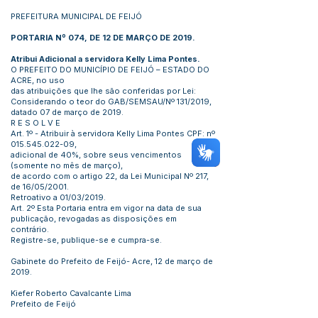
PREFEITURA MUNICIPAL DE FEIJÓ
PORTARIA Nº 074, DE 12 DE MARÇO DE 2019.
Atribui Adicional a servidora Kelly Lima Pontes.
O PREFEITO DO MUNICÍPIO DE FEIJÓ – ESTADO DO
ACRE, no uso
das atribuições que lhe são conferidas por Lei:
Considerando o teor do GAB/SEMSAU/Nº 131/2019,
datado 07 de março de 2019.
R E S O L V E
Art. 1º - Atribuir à servidora Kelly Lima Pontes CPF: nº
015.545.022-09
,
adicional de 40%, sobre seus vencimentos
(somente no mês de março),
de acordo com o artigo 22, da Lei Municipal Nº 217,
de 16/05/2001.
Retroativo a 01/03/2019.
Art. 2º Esta Portaria entra em vigor na data de sua
publicação, revogadas as disposições em
contrário.
Registre-se, publique-se e cumpra-se.
Gabinete do Prefeito de Feijó- Acre, 12 de março de
2019.
Kiefer Roberto Cavalcante Lima
Prefeito de Feijó