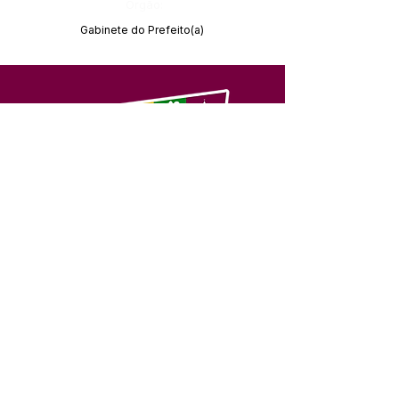
Órgão:
Gabinete do Prefeito(a)
SERVIÇO DE ATENDIMENTO AO 
CIDADÃO (SIC) E OUVIDORIA
Prefeitura de Feijó - Estado do 
Acre
CNPJ 04.005.179/0001-20
💻Acesso online: 
SIC 
| 
Fale Conosco
 | 
Ouvidoria
| 
Portal de Transparência