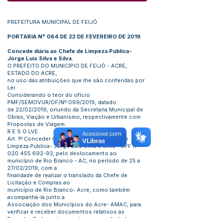
PREFEITURA MUNICIPAL DE FEIJÓ
PORTARIA Nº 064 DE 22 DE FEVEREIRO DE 2019
.
Concede diária ao Chefe de Limpeza Pública-
Jorge Luis Silva e Silva.
O PREFEITO DO MUNICÍPIO DE FEIJÓ - ACRE,
ESTADO DO ACRE,
no uso das atribuições que lhe são conferidas por
Lei:
Considerando o teor do ofício
PMF/SEMOVUR/OF/Nº 099/2019, datado
de 22/02/2019, oriundo da Secretaria Municipal de
Obras, Viação e Urbanismo, respectivamente com
Propostas de Viagem.
R E S O LVE
Art. 1º Conceder 03 (três) diárias ao Chefe de
Limpeza Pública- Jorge Luis Silva e Silva - CPF nº
020.455.692-92
, pelo deslocamento ao
município de Rio Branco - AC, no período de 25 a
27/02/2019, com a
finalidade de realizar o translado da Chefe de
Licitação e Compras ao
município de Rio Branco- Acre, como também
acompanhá-la junto a
Associação dos Municípios do Acre- AMAC, para
verificar e receber documentos relativos as