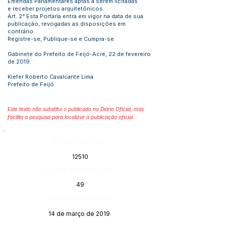
Emendas Parlamentares aptas a serem licitadas
e receber projetos arquitetônicos.
Art. 2° Esta Portaria entra em vigor na data de sua
publicação, revogadas as disposições em
contrário.
Registre-se, Publique-se e Cumpra-se.
Gabinete do Prefeito de Feijó-Acre, 22 de fevereiro
de 2019.
Kiefer Roberto Cavalcante Lima
Prefeito de Feijó
Este texto não substitui o publicado no Diário Oficial, mas
facilita a pesquisa para localizar a publicação oficial.
Número do Diário:
12510
Página da Publicação:
49
Data da Publicação:
14 de março de 2019