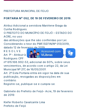
PREFEITURA MUNICIPAL DE FEIJO
PORTARIA Nº 052, DE 19 DE FEVEREIRO DE 2019.
Atribui Adicional a servidora Marirlene Braga da
Cunha Rodrigues.
O PREFEITO DO MUNICÍPIO DE FEIJÓ – ESTADO DO
ACRE, no uso
das atribuições que lhe são conferidas por Lei:
Considerando o teor do PMF/SEFIN/Nº 013/2019,
datado 12 de fevereiro de 2019.
R E S O L V E
Art. 1º - Atribuir à servidora Marirlene Braga da Cunha
Rodrigues CPF:
nº
615.168.992-53
, adicional de 60%, sobre seus
vencimentos, de acordo com o artigo 22, da Lei
Municipal Nº 217, de 16/05/2001.
Art. 2º Esta Portaria entra em vigor na data de sua
publicação, revogadas as disposições em
contrário.
Registre-se, publique-se e cumpra-se.
Gabinete do Prefeito de Feijó- Acre, 19 de fevereiro
de 2019.
Kiefer Roberto Cavalcante Lima
Prefeito de Feijó