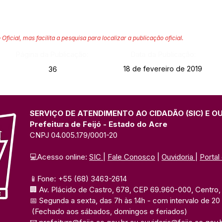
 Oficial, mas facilita a pesquisa para localizar a publicação oficial.
Página da Publicação:
Data da Publicação:
18 de fevereiro de 2019
36
SERVIÇO DE ATENDIMENTO AO CIDADÃO (SIC) E O
Prefeitura de Feijó - Estado do Acre
CNPJ 04.005.179/0001-20
💻Acesso online: 
SIC 
| 
Fale Conosco
 | 
Ouvidoria
| 
Portal
📱Fone: +55 (68) 3463-2614 
🏢 Av. Plácido de Castro, 678, CEP 69.960-000, Centro, F
📅 Segunda a sexta, das 7h às 14h 
- com intervalo de 20
(Fechado aos sábados, domingos e feriados)