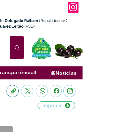
ito
Delegado Railson
(Republicanos)
Juarez Leitão
(PSD)
ransparência⬇️
📰Notícias
Imprimir