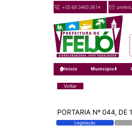
+55 68 3463 2614
prefeit
🏠Início
Município⬇️
Voltar
PORTARIA Nº 044, DE 
Legislação