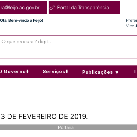
ura@feijo.ac.gov.br
Portal da Transparência
Olá, Bem-vindo a Feijó!
Prefe
Vice
O Governo⬇️
Serviços⬇️
T
Publicações 🔽
13 DE FEVEREIRO DE 2019.
Portaria