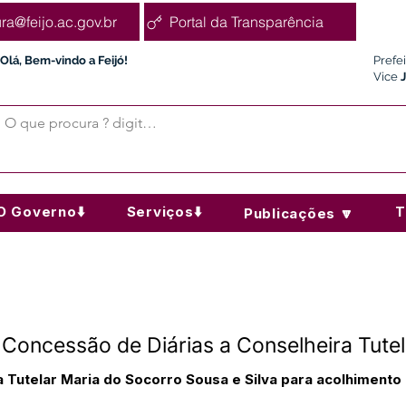
ura@feijo.ac.gov.br
Portal da Transparência
Olá, Bem-vindo a Feijó!
Prefe
Vice
O Governo⬇️
Serviços⬇️
T
Publicações 🔽
 Concessão de Diárias a Conselheira Tutel
 Tutelar Maria do Socorro Sousa e Silva para acolhimento i