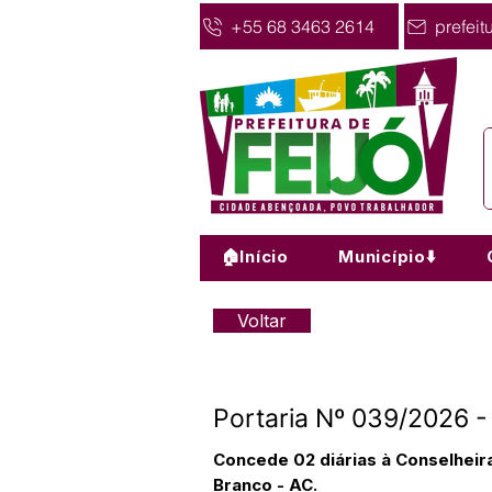
+55 68 3463 2614
prefeit
🏠Início
Município⬇️
Voltar
Portaria Nº 039/2026 -
Concede 02 diárias à Conselheira
Branco - AC.