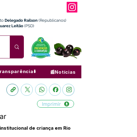
ito
Delegado Railson
(Republicanos)
Juarez Leitão
(PSD)
ransparência⬇️
📰Notícias
Imprimir
ar
nstitucional de criança em Rio