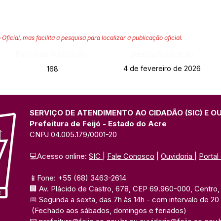
 Oficial, mas facilita a pesquisa para localizar a publicação oficial.
Página da Publicação:
Data da Publicação:
4 de fevereiro de 2026
168
SERVIÇO DE ATENDIMENTO AO CIDADÃO (SIC) E O
Prefeitura de Feijó - Estado do Acre
CNPJ 04.005.179/0001-20
💻Acesso online: 
SIC 
| 
Fale Conosco
 | 
Ouvidoria
| 
Portal
📱Fone: +55 (68) 3463-2614 
🏢 Av. Plácido de Castro, 678, CEP 69.960-000, Centro, F
📅 Segunda a sexta, das 7h às 14h 
- com intervalo de 20
(Fechado aos sábados, domingos e feriados)