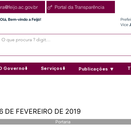
ura@feijo.ac.gov.br
Portal da Transparência
Olá, Bem-vindo a Feijó!
Prefe
Vice
O Governo⬇️
Serviços⬇️
T
Publicações 🔽
6 DE FEVEREIRO DE 2019
Portaria