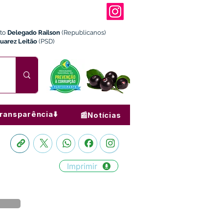
ito
Delegado Railson
(Republicanos)
Juarez Leitão
(PSD)
ransparência⬇️
📰Notícias
Imprimir