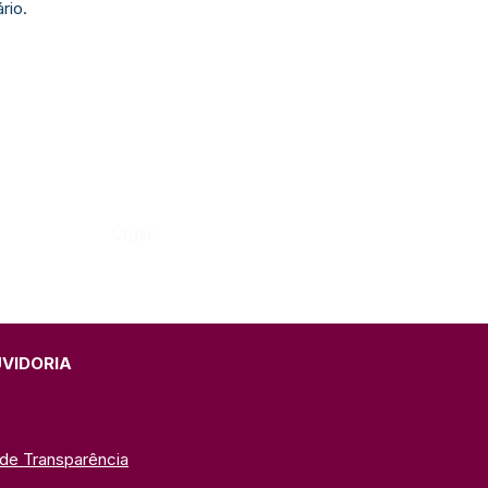
rio.
Órgão:
UVIDORIA
 de Transparência