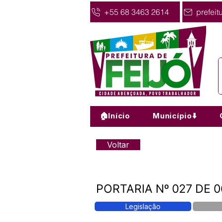
+55 68 3463 2614
prefeit
🏠Início
Município⬇️
Voltar
PORTARIA Nº 027 DE 0
Legislação