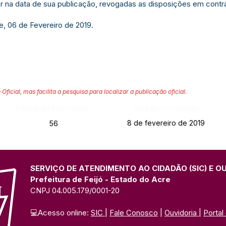
gor na data de sua publicação, revogadas as disposições em contrá
e, 06 de Fevereiro de 2019.
 Oficial, mas facilita a pesquisa para localizar a publicação oficial.
Página da Publicação:
Data da Publicação:
8 de fevereiro de 2019
56
SERVIÇO DE ATENDIMENTO AO CIDADÃO (SIC) E O
Prefeitura de Feijó - Estado do Acre
CNPJ 04.005.179/0001-20
💻Acesso online: 
SIC 
| 
Fale Conosco
 | 
Ouvidoria
| 
Portal