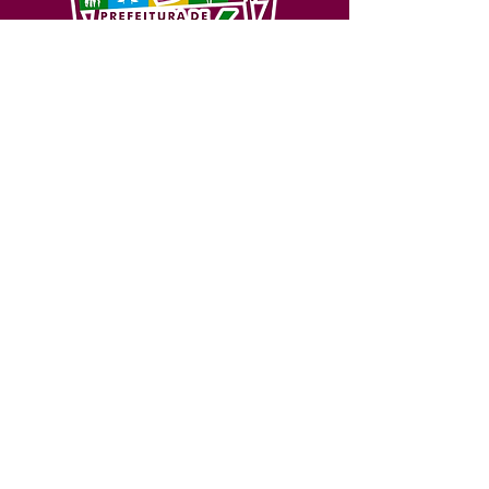
SERVIÇO DE ATENDIMENTO AO 
CIDADÃO (SIC) E OUVIDORIA
Prefeitura de Feijó - Estado do 
Acre
CNPJ 04.005.179/0001-20
💻Acesso online: 
SIC 
| 
Fale Conosco
 | 
Ouvidoria
| 
Portal de Transparência
📱Fone: +55 (68) 3463-2614 
🏢 Av. Plácido de Castro, 678, CEP 
69.960-000, Centro, Feijó, Acre, Brasil
📅 Segunda a sexta, das 7h às 14h 
- 
com intervalo de 20 minutos. 
(Fechado aos sábados, domingos e 