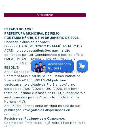
Visualizar
ESTADO DO ACRE
PREFEITURA MUNICIPAL DE FEIJÓ
PORTARIA Nº 019, DE 14 DE JANEIRO DE 2026.
Concede diárias ao servidor.
O PREFEITO DO MUNICIPIO DE FEIJÓ, ESTADO DO
ACRE, no uso das atribuições que lhe são
conferidas por Lei: Considerando o teor do ofício
PMF/SEMSA/OF. Nº034/2026, de 13/01/2026,
oriundo da Secretaria Municipal de Saúde.
RESOLVE
Art. 1º Conceder 04 (quatro) diárias ao Motorista da
Secretária Municipal de Saúde Erasmo Batista da
Silva – CPF nº
435.069.172-34
pelo seu
deslocamento a cidade de Rio Branco-Ac, no
período de 06/01/2026 a 10/01/2026, para levar
teste do Pezinho e lâminas de PCCU, buscar cloro e
medicamentos para o Vírus da Imunodeficiência
Humana (HIV).
Art. 2° Esta Portaria entra em vigor na data de sua
publicação, revogadas as disposições em
contrário.
Registre-se, Publique-se e Cumpra-se.
Gabinete do Prefeito de Feijó-Acre, 14 de janeiro de