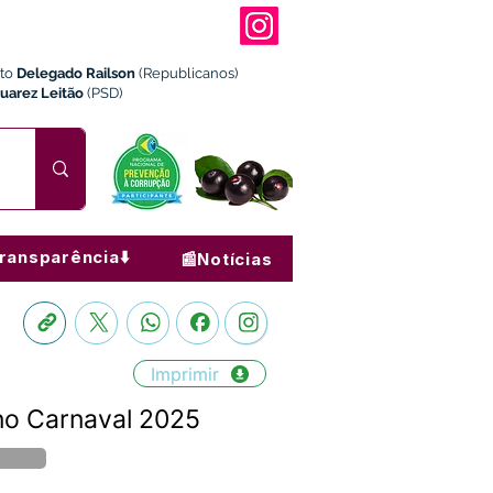
ito
Delegado Railson
(Republicanos)
Juarez Leitão
(PSD)
ransparência⬇️
📰Notícias
Imprimir
no Carnaval 2025