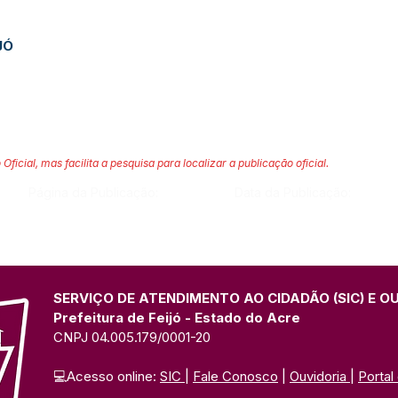
JÓ
 Oficial, mas facilita a pesquisa para localizar a publicação oficial.
Página da Publicação:
Data da Publicação:
SERVIÇO DE ATENDIMENTO AO CIDADÃO (SIC) E O
Prefeitura de Feijó - Estado do Acre
CNPJ 04.005.179/0001-20
💻Acesso online: 
SIC 
| 
Fale Conosco
 | 
Ouvidoria
| 
Portal