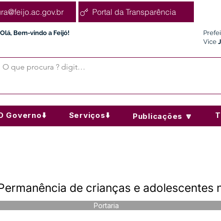
ura@feijo.ac.gov.br
Portal da Transparência
Olá, Bem-vindo a Feijó!
Prefe
Vice
O Governo⬇️
Serviços⬇️
T
Publicações 🔽
Permanência de crianças e adolescentes 
Portaria