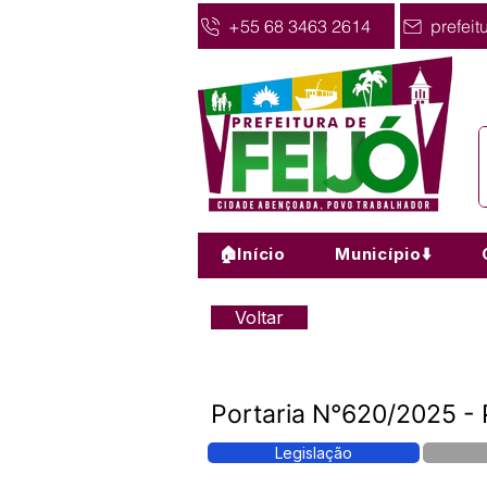
+55 68 3463 2614
prefeit
🏠Início
Município⬇️
Voltar
Portaria N°620/2025 - 
Legislação