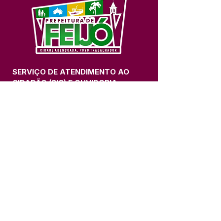
SERVIÇO DE ATENDIMENTO AO 
CIDADÃO (SIC) E OUVIDORIA
Prefeitura de Feijó - Estado do 
Acre
CNPJ 04.005.179/0001-20
💻Acesso online: 
SIC 
| 
Fale Conosco
 | 
Ouvidoria
| 
Portal de Transparência
📱Fone: +55 (68) 3463-2614 
🏢 Av. Plácido de Castro, 678, CEP 
69.960-000, Centro, Feijó, Acre, Brasil
📅 Segunda a sexta, das 7h às 14h 
- 
com intervalo de 20 minutos. 