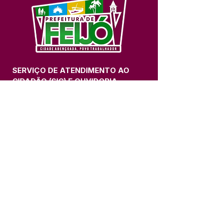
SERVIÇO DE ATENDIMENTO AO 
CIDADÃO (SIC) E OUVIDORIA
Prefeitura de Feijó - Estado do 
Acre
CNPJ 04.005.179/0001-20
💻Acesso online: 
SIC 
| 
Fale Conosco
 | 
Ouvidoria
| 
Portal de Transparência
📱Fone: +55 (68) 3463-2614 
🏢 Av. Plácido de Castro, 678, CEP 
69.960-000, Centro, Feijó, Acre, Brasil
📅 Segunda a sexta, das 7h às 14h 
- 
com intervalo de 20 minutos. 