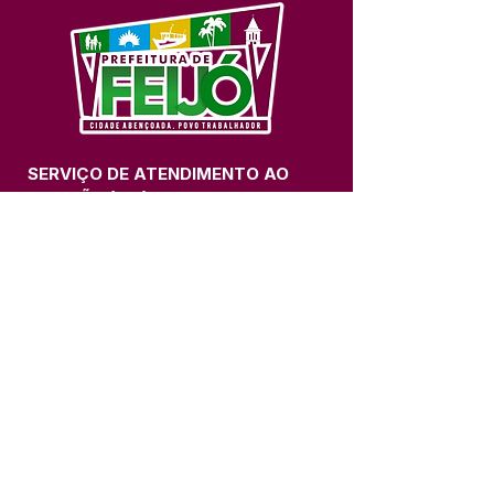
SERVIÇO DE ATENDIMENTO AO 
CIDADÃO (SIC) E OUVIDORIA
Prefeitura de Feijó - Estado do 
Acre
CNPJ 04.005.179/0001-20
💻Acesso online: 
SIC 
| 
Fale Conosco
 | 
Ouvidoria
| 
Portal de Transparência
📱Fone: +55 (68) 3463-2614 
🏢 Av. Plácido de Castro, 678, CEP 
69.960-000, Centro, Feijó, Acre, Brasil
📅 Segunda a sexta, das 7h às 14h 
- 
com intervalo de 20 minutos. 