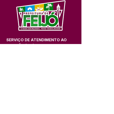
SERVIÇO DE ATENDIMENTO AO 
CIDADÃO (SIC) E OUVIDORIA
Prefeitura de Feijó - Estado do 
Acre
CNPJ 04.005.179/0001-20
💻Acesso online: 
SIC 
| 
Fale Conosco
 | 
Ouvidoria
| 
Portal de Transparência
📱Fone: +55 (68) 3463-2614 
🏢 Av. Plácido de Castro, 678, CEP 
69.960-000, Centro, Feijó, Acre, Brasil
📅 Segunda a sexta, das 7h às 14h 
- 
com intervalo de 20 minutos. 