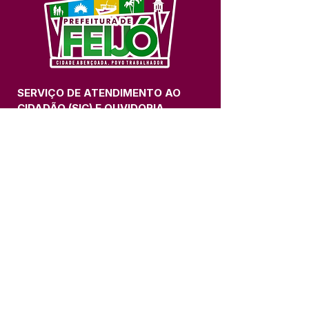
SERVIÇO DE ATENDIMENTO AO 
CIDADÃO (SIC) E OUVIDORIA
Prefeitura de Feijó - Estado do 
Acre
CNPJ 04.005.179/0001-20
💻Acesso online: 
SIC 
| 
Fale Conosco
 | 
Ouvidoria
| 
Portal de Transparência
📱Fone: +55 (68) 3463-2614 
🏢 Av. Plácido de Castro, 678, CEP 
69.960-000, Centro, Feijó, Acre, Brasil
📅 Segunda a sexta, das 7h às 14h 
- 
com intervalo de 20 minutos. 
(Fechado aos sábados, domingos e 