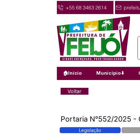
+55 68 3463 2614
prefeit
🏠Início
Município⬇️
Voltar
Portaria N°552/2025 - 
Legislação