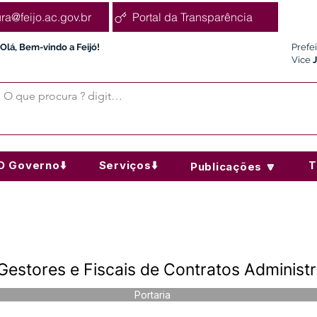
ura@feijo.ac.gov.br
Portal da Transparência
Olá, Bem-vindo a Feijó!
Prefe
Vice
O Governo⬇️
Serviços⬇️
T
Publicações 🔽
Gestores e Fiscais de Contratos Administr
Portaria