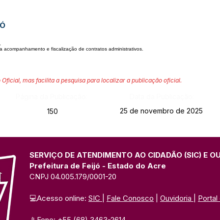
JÓ
.
ra acompanhamento e fiscalização de contratos administrativos.
 Oficial, mas facilita a pesquisa para localizar a publicação oficial.
Página da Publicação:
Data da Publicação:
25 de novembro de 2025
150
SERVIÇO DE ATENDIMENTO AO CIDADÃO (SIC) E O
Prefeitura de Feijó - Estado do Acre
CNPJ 04.005.179/0001-20
💻Acesso online: 
SIC 
| 
Fale Conosco
 | 
Ouvidoria
| 
Portal
📱Fone: +55 (68) 3463-2614 