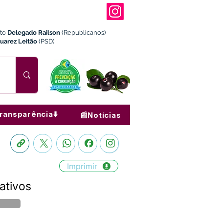
ito
Delegado Railson
(Republicanos)
Juarez Leitão
(PSD)
ransparência⬇️
📰Notícias
Imprimir
ativos