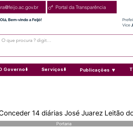
ura@feijo.ac.gov.br
Portal da Transparência
Olá, Bem-vindo a Feijó!
Prefe
Vice
O Governo⬇️
Serviços⬇️
T
Publicações 🔽
Conceder 14 diárias José Juarez Leitão d
Portaria