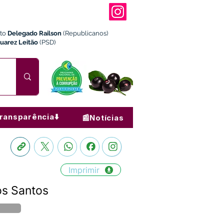
ito
Delegado Railson
(Republicanos)
Juarez Leitão
(PSD)
ransparência⬇️
📰Notícias
Imprimir
os Santos