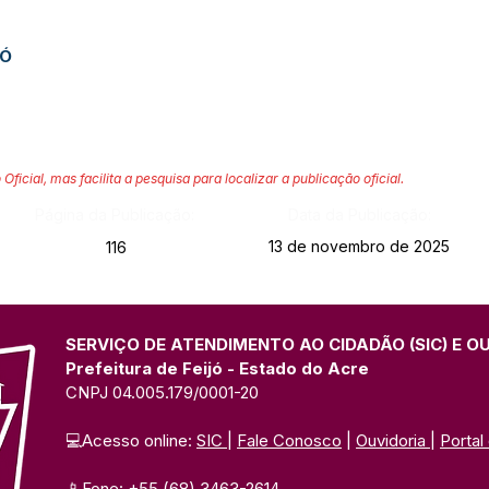
JÓ
 Oficial, mas facilita a pesquisa para localizar a publicação oficial.
Página da Publicação:
Data da Publicação:
13 de novembro de 2025
116
SERVIÇO DE ATENDIMENTO AO CIDADÃO (SIC) E O
Prefeitura de Feijó - Estado do Acre
CNPJ 04.005.179/0001-20
💻Acesso online: 
SIC 
| 
Fale Conosco
 | 
Ouvidoria
| 
Portal
📱Fone: +55 (68) 3463-2614 