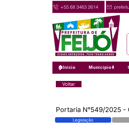
+55 68 3463 2614
prefeit
🏠Início
Município⬇️
Voltar
Portaria N°549/2025 - 
Legislação