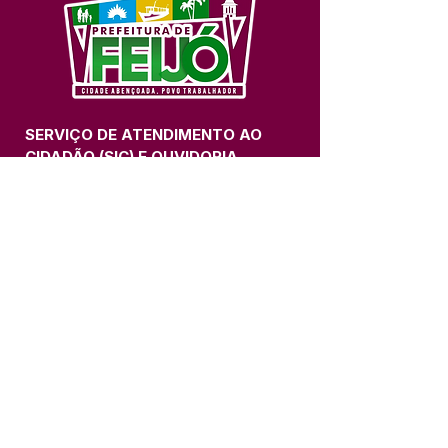
SERVIÇO DE ATENDIMENTO AO 
CIDADÃO (SIC) E OUVIDORIA
Prefeitura de Feijó - Estado do 
Acre
CNPJ 04.005.179/0001-20
💻Acesso online: 
SIC 
| 
Fale Conosco
 | 
Ouvidoria
| 
Portal de Transparência
📱Fone: +55 (68) 3463-2614 
🏢 Av. Plácido de Castro, 678, CEP 
69.960-000, Centro, Feijó, Acre, Brasil
📅 Segunda a sexta, das 7h às 14h 
- 
com intervalo de 20 minutos. 
(Fechado aos sábados, domingos e 