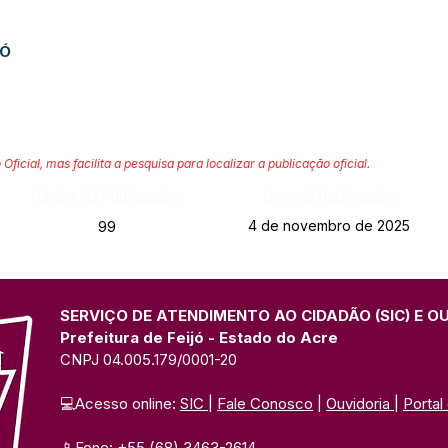
JÓ
 Oficial, mas facilita a pesquisa para localizar a publicação oficial.
Página da Publicação:
Data da Publicação:
4 de novembro de 2025
99
SERVIÇO DE ATENDIMENTO AO CIDADÃO (SIC) E O
Prefeitura de Feijó - Estado do Acre
CNPJ 04.005.179/0001-20
💻Acesso online: 
SIC 
| 
Fale Conosco
 | 
Ouvidoria
| 
Portal
📱Fone: +55 (68) 3463-2614 