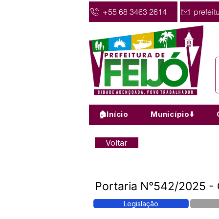
+55 68 3463 2614
prefeit
🏠Início
Município⬇️
Voltar
Portaria N°542/2025 - 
Legislação