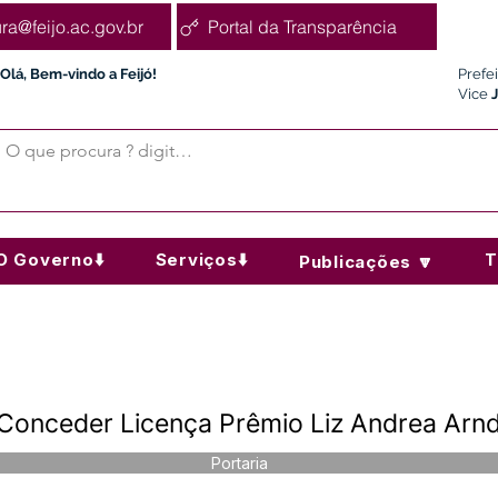
ura@feijo.ac.gov.br
Portal da Transparência
Olá, Bem-vindo a Feijó!
Prefe
Vice
O Governo⬇️
Serviços⬇️
T
Publicações 🔽
Conceder Licença Prêmio Liz Andrea Arnd
Portaria