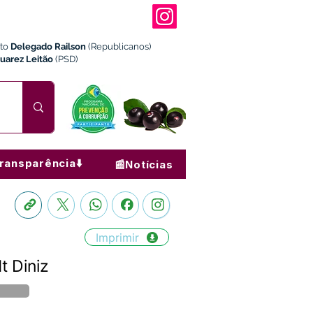
ito
Delegado Railson
(Republicanos)
Juarez Leitão
(PSD)
ransparência⬇️
📰Notícias
Imprimir
t Diniz