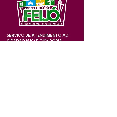
SERVIÇO DE ATENDIMENTO AO 
CIDADÃO (SIC) E OUVIDORIA
Prefeitura de Feijó - Estado do 
Acre
CNPJ 04.005.179/0001-20
💻Acesso online: 
SIC 
| 
Fale Conosco
 | 
Ouvidoria
| 
Portal de Transparência
📱Fone: +55 (68) 3463-2614 
🏢 Av. Plácido de Castro, 678, CEP 
69.960-000, Centro, Feijó, Acre, Brasil
📅 Segunda a sexta, das 7h às 14h 
- 
com intervalo de 20 minutos. 
(Fechado aos sábados, domingos e 