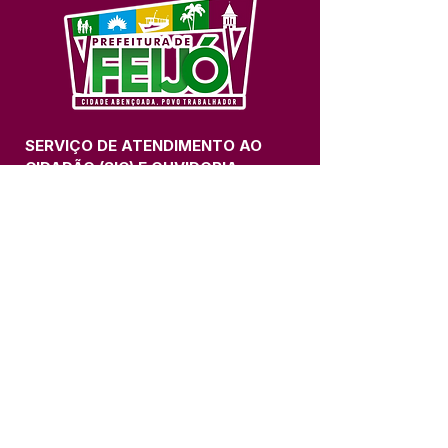
SERVIÇO DE ATENDIMENTO AO 
CIDADÃO (SIC) E OUVIDORIA
Prefeitura de Feijó - Estado do 
Acre
CNPJ 04.005.179/0001-20
💻Acesso online: 
SIC 
| 
Fale Conosco
 | 
Ouvidoria
| 
Portal de Transparência
📱Fone: +55 (68) 3463-2614 
🏢 Av. Plácido de Castro, 678, CEP 
69.960-000, Centro, Feijó, Acre, Brasil
📅 Segunda a sexta, das 7h às 14h 
- 
com intervalo de 20 minutos. 