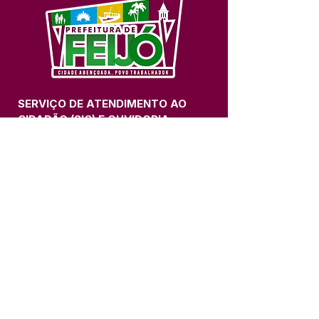
SERVIÇO DE ATENDIMENTO AO 
CIDADÃO (SIC) E OUVIDORIA
Prefeitura de Feijó - Estado do 
Acre
CNPJ 04.005.179/0001-20
💻Acesso online: 
SIC 
| 
Fale Conosco
 | 
Ouvidoria
| 
Portal de Transparência
📱Fone: +55 (68) 3463-2614 
🏢 Av. Plácido de Castro, 678, CEP 
69.960-000, Centro, Feijó, Acre, Brasil
📅 Segunda a sexta, das 7h às 14h 
- 
com intervalo de 20 minutos. 