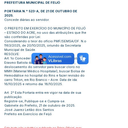
PREFEITURA MUNICIPAL DE FEIJÓ
PORTARIA N.° 523-A, DE 21 DE OUTUBRO DE
2025.
Concede diárias ao servidor.
O PREFEITO EM EXERCÍCIO DO MUNICÍPIO DE FEIJÓ
– ESTADO DO ACRE, no uso das atribuições que lhe
são conferidas por Lei:
Considerando o teor do ofício PMF/SEMSA/OF. N.o
1163/2025, de 20/10/2025, oriundo da Secretaria
Municipal de Saúde.
RESOLVE:
Art. 1o Conceder 02 (duas) diárias ao motorista
Erasmo Batista da Silva CPF:
435.069.172-34
,
deslocamento do servidor para buscar cloro no
MMH (Material Médico Hospitalar), buscar Bolsa de
Hemodiálise no hospital do Rins e fazer revisão do
carro Triton, em Rio Branco – Acre. Data de ida:
16/10/2025 e retorno dia: 18/10/2025.
Art. 2° Esta Portaria entra em vigor na data de sua
publicação.
Registre-se, Publique-se e Cumpra-se.
Gabinete do Prefeito, 21 de outubro de 2025.
José Juarez Leitão dos Santos
Prefeito em Exercício de Feijó