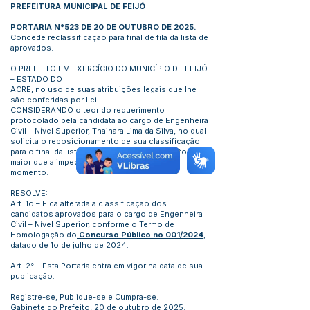
PREFEITURA MUNICIPAL DE FEIJÓ
PORTARIA N°523 DE 20 DE OUTUBRO DE 2025.
Concede reclassificação para final de fila da lista de
aprovados.
O PREFEITO EM EXERCÍCIO DO MUNICÍPIO DE FEIJÓ
– ESTADO DO
ACRE, no uso de suas atribuições legais que lhe
são conferidas por Lei:
CONSIDERANDO o teor do requerimento
protocolado pela candidata ao cargo de Engenheira
Civil – Nível Superior, Thainara Lima da Silva, no qual
solicita o reposicionamento de sua classificação
para o final da lista, em virtude de motivo de força
maior que a impede de exercer o cargo no
momento.
RESOLVE:
Art. 1o – Fica alterada a classificação dos
candidatos aprovados para o cargo de Engenheira
Civil – Nível Superior, conforme o Termo de
Homologação do
Concurso Público no 001/2024
,
datado de 1o de julho de 2024.
Art. 2° – Esta Portaria entra em vigor na data de sua
publicação.
Registre-se, Publique-se e Cumpra-se.
Gabinete do Prefeito, 20 de outubro de 2025.