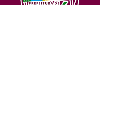
SERVIÇO DE ATENDIMENTO AO 
CIDADÃO (SIC) E OUVIDORIA
Prefeitura de Feijó - Estado do 
Acre
CNPJ 04.005.179/0001-20
💻Acesso online: 
SIC 
| 
Fale Conosco
 | 
Ouvidoria
| 
Portal de Transparência
📱Fone: +55 (68) 3463-2614 
🏢 Av. Plácido de Castro, 678, CEP 
69.960-000, Centro, Feijó, Acre, Brasil
📅 Segunda a sexta, das 7h às 14h 
- 
com intervalo de 20 minutos. 
(Fechado aos sábados, domingos e 
feriados)