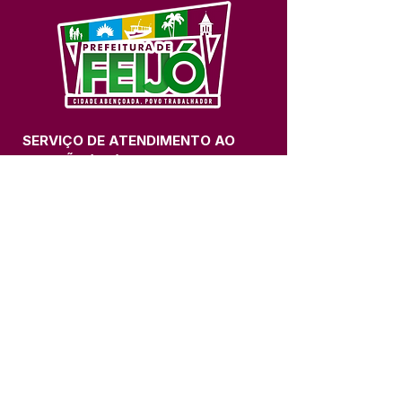
SERVIÇO DE ATENDIMENTO AO 
CIDADÃO (SIC) E OUVIDORIA
Prefeitura de Feijó - Estado do 
Acre
CNPJ 04.005.179/0001-20
💻Acesso online: 
SIC 
| 
Fale Conosco
 | 
Ouvidoria
| 
Portal de Transparência
📱Fone: +55 (68) 3463-2614 
🏢 Av. Plácido de Castro, 678, CEP 
69.960-000, Centro, Feijó, Acre, Brasil
📅 Segunda a sexta, das 7h às 14h 
- 
com intervalo de 20 minutos. 