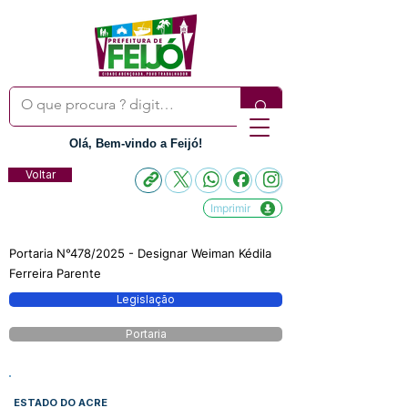
Olá, Bem-vindo a Feijó!
Voltar
Imprimir
Portaria N°478/2025 - Designar Weiman Kédila
Ferreira Parente
Legislação
Portaria
ESTADO DO ACRE