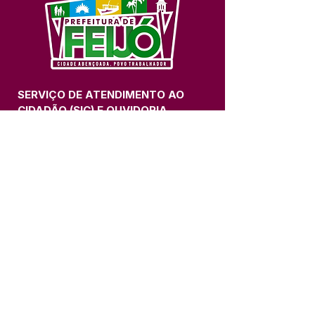
SERVIÇO DE ATENDIMENTO AO 
CIDADÃO (SIC) E OUVIDORIA
Prefeitura de Feijó - Estado do 
Acre
CNPJ 04.005.179/0001-20
💻Acesso online: 
SIC 
| 
Fale Conosco
 | 
Ouvidoria
| 
Portal de Transparência
📱Fone: +55 (68) 3463-2614 
🏢 Av. Plácido de Castro, 678, CEP 
69.960-000, Centro, Feijó, Acre, Brasil
📅 Segunda a sexta, das 7h às 14h 
- 
com intervalo de 20 minutos. 
(Fechado aos sábados, domingos e 