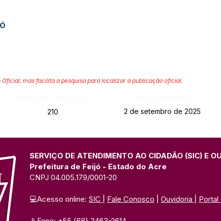
JÓ
 Oficial, mas facilita a pesquisa para localizar a publicação oficial.
Página da Publicação:
Data da Publicação:
2 de setembro de 2025
210
SERVIÇO DE ATENDIMENTO AO CIDADÃO (SIC) E O
Prefeitura de Feijó - Estado do Acre
CNPJ 04.005.179/0001-20
💻Acesso online: 
SIC 
| 
Fale Conosco
 | 
Ouvidoria
| 
Portal
📱Fone: +55 (68) 3463-2614 