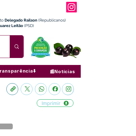
ito
Delegado Railson
(Republicanos)
Juarez Leitão
(PSD)
ransparência⬇️
📰Notícias
Imprimir