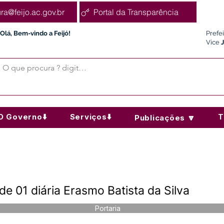
ura@feijo.ac.gov.br
Portal da Transparência
Olá, Bem-vindo a Feijó!
Prefe
Vice
O Governo⬇️
Serviços⬇️
T
Publicações 🔽
e 01 diária Erasmo Batista da Silva
Portaria