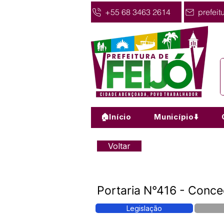
+55 68 3463 2614
prefeit
🏠Início
Município⬇️
Voltar
Portaria N°416 - Conced
Legislação