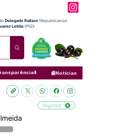
ito
Delegado Railson
(Republicanos)
Juarez Leitão
(PSD)
ransparência⬇️
📰Notícias
Imprimir
Almeida