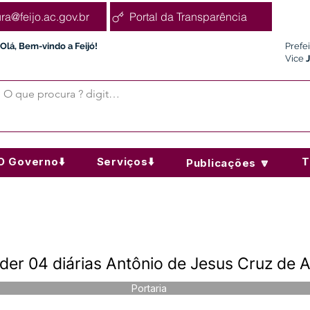
ura@feijo.ac.gov.br
Portal da Transparência
Olá, Bem-vindo a Feijó!
Prefe
Vice
O Governo⬇️
Serviços⬇️
T
Publicações 🔽
der 04 diárias Antônio de Jesus Cruz de 
Portaria