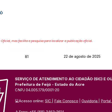
JÓ
 Oficial, mas facilita a pesquisa para localizar a publicação oficial.
Página da Publicação:
Data da Publicação:
22 de agosto de 2025
81
SERVIÇO DE ATENDIMENTO AO CIDADÃO (SIC) E O
Prefeitura de Feijó - Estado do Acre
CNPJ 04.005.179/0001-20
💻Acesso online: 
SIC 
| 
Fale Conosco
 | 
Ouvidoria
| 
Portal
📱Fone: +55 (68) 3463-2614 