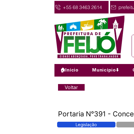
+55 68 3463 2614
prefeit
🏠Início
Município⬇️
Voltar
Portaria N°391 - Conce
Legislação