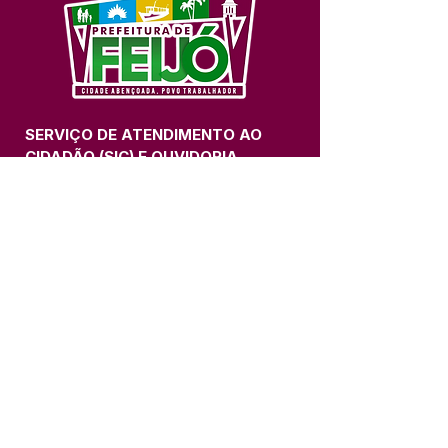
SERVIÇO DE ATENDIMENTO AO 
CIDADÃO (SIC) E OUVIDORIA
Prefeitura de Feijó - Estado do 
Acre
CNPJ 04.005.179/0001-20
💻Acesso online: 
SIC 
| 
Fale Conosco
 | 
Ouvidoria
| 
Portal de Transparência
📱Fone: +55 (68) 3463-2614 
🏢 Av. Plácido de Castro, 678, CEP 
69.960-000, Centro, Feijó, Acre, Brasil
📅 Segunda a sexta, das 7h às 14h 
- 
com intervalo de 20 minutos. 
(Fechado aos sábados, domingos e 