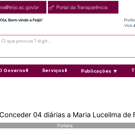
ura@feijo.ac.gov.br
Portal da Transparência
Olá, Bem-vindo a Feijó!
Prefe
Vice
O Governo⬇️
Serviços⬇️
T
Publicações 🔽
Conceder 04 diárias a Maria Luceilma de 
Portaria