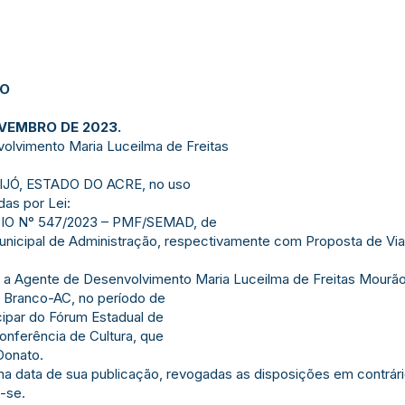
JO
OVEMBRO DE 2023.
olvimento Maria Luceilma de Freitas
IJÓ, ESTADO DO ACRE, no uso
das por Lei:
ICIO N° 547/2023 – PMF/SEMAD, de
 Municipal de Administração, respectivamente com Proposta de Vi
ias a Agente de Desenvolvimento Maria Luceilma de Freitas Mourã
o Branco-AC, no período de
icipar do Fórum Estadual de
Conferência de Cultura, que
Donato.
r na data de sua publicação, revogadas as disposições em contrári
-se.