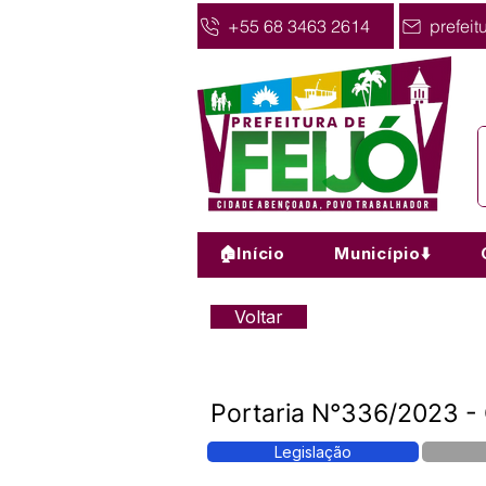
+55 68 3463 2614
prefeit
🏠Início
Município⬇️
Voltar
Portaria N°336/2023 - 
Legislação