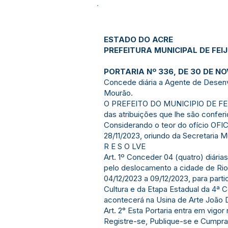
ESTADO DO ACRE
PREFEITURA MUNICIPAL DE FEI
PORTARIA Nº 336, DE 30 DE N
Concede diária a Agente de Desenv
Mourão.
O PREFEITO DO MUNICIPIO DE FE
das atribuições que lhe são conferi
Considerando o teor do ofício OF
28/11/2023, oriundo da Secretaria
R E S O LVE
Art. 1º Conceder 04 (quatro) diár
pelo deslocamento a cidade de Ri
04/12/2023 a 09/12/2023, para part
Cultura e da Etapa Estadual da 4ª 
acontecerá na Usina de Arte João 
Art. 2° Esta Portaria entra em vigo
Registre-se, Publique-se e Cumpra