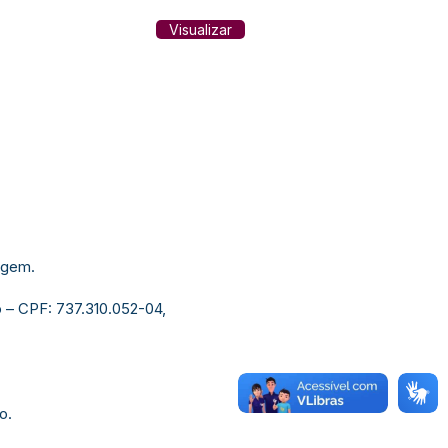
Visualizar
agem.
o – CPF: 737.310.052-04,
o.