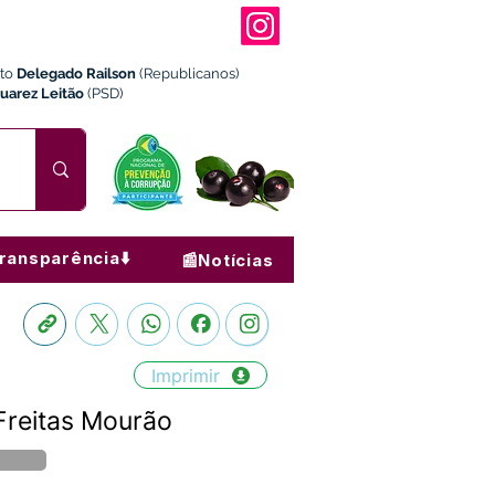
ito
Delegado Railson
(Republicanos)
Juarez Leitão
(PSD)
ransparência⬇️
📰Notícias
Imprimir
Freitas Mourão