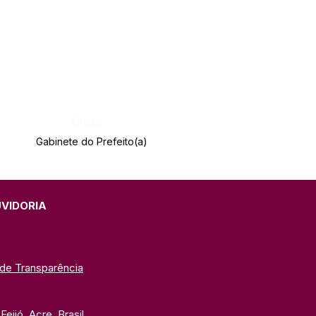
Órgão:
Gabinete do Prefeito(a)
UVIDORIA
 de Transparência
eijó, Acre, Brasil