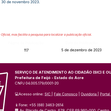
e, 30 de novembro 2023.
 Oficial, mas facilita a pesquisa para localizar a publicação oficial.
Página da Publicação:
Data da Publicação:
5 de dezembro de 2023
117
SERVIÇO DE ATENDIMENTO AO CIDADÃO (SIC) E O
Prefeitura de Feijó - Estado do Acre
CNPJ 04.005.179/0001-20
💻Acesso online: 
SIC 
| 
Fale Conosco
 | 
Ouvidoria
| 
Portal
📱Fone: +55 (68) 3463-2614 
🏢 Av. Plácido de Castro, 678, CEP 69.960-000, Centro, F