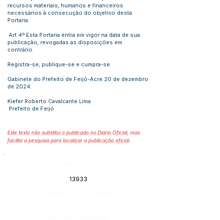
recursos materiais, humanos e financeiros
necessários à consecução do objetivo desta
Portaria.
Art.4º Esta Portaria entra em vigor na data de sua
publicação, revogadas as disposições em
contrário.
Registra-se, publique-se e cumpra-se
Gabinete do Prefeito de Feijó-Acre 20 de dezembro
de 2024.
Kiefer Roberto Cavalcante Lima
Prefeito de Feijó
Este texto não substitui o publicado no Diário Oficial, mas
facilita a pesquisa para localizar a publicação oficial.
Número do Diário:
13933
Página da Publicação:
Data da Publicação: