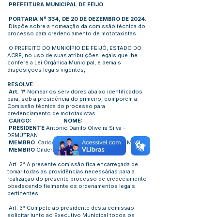
PREFEITURA MUNICIPAL DE FEIJO
PORTARIA Nº 334, DE 20 DE DEZEMBRO DE 2024.
Dispõe sobre a nomeação da comissão técnica do
processo para credenciamento de mototaxistas.
O PREFEITO DO MUNICÍPIO DE FEIJÓ, ESTADO DO
ACRE, no uso de suas atribuições legais que lhe
confere a Lei Orgânica Municipal, e demais
disposições legais vigentes,
RESOLVE:
Art. 1°
Nomear os servidores abaixo identificados
para, sob a presidência do primeiro, comporem a
Comissão técnica do processo para
credenciamento de mototaxistas.
CARGO: NOME:
PRESIDENTE
Antonio Danilo Oliveira Silva –
DEMUTRAN
MEMBRO
Carlos do Nascimento Braga – SEMOVUR
MEMBRO
Gilderleny Moreira Lima– SEMAD
Art. 2° A presente comissão fica encarregada de
tomar todas as providências necessárias para a
realização do presente processo de credeciamento
obedecendo fielmente os ordenamentos legais
pertinentes.
Art. 3° Compete ao presidente desta comissão
solicitar junto ao Executivo Municipal todos os