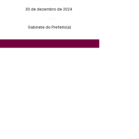
30 de dezembro de 2024
Órgão:
Gabinete do Prefeito(a)
SERVIÇO DE ATENDIMENTO AO 
CIDADÃO (SIC) E OUVIDORIA
Prefeitura de Feijó - Estado do 
Acre
CNPJ 04.005.179/0001-20
💻Acesso online: 
SIC 
| 
Fale Conosco
 | 