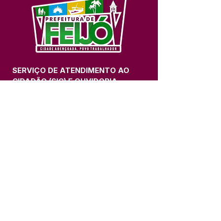
SERVIÇO DE ATENDIMENTO AO 
CIDADÃO (SIC) E OUVIDORIA
Prefeitura de Feijó - Estado do 
Acre
CNPJ 04.005.179/0001-20
💻Acesso online: 
SIC 
| 
Fale Conosco
 | 
Ouvidoria
| 
Portal de Transparência
📱Fone: +55 (68) 3463-2614 
🏢 Av. Plácido de Castro, 678, CEP 
69.960-000, Centro, Feijó, Acre, Brasil
📅 Segunda a sexta, das 7h às 14h 
- 
com intervalo de 20 minutos. 